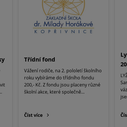
Ly
ky
Třídní fond
20
0
Vážení rodiče, na 2. pololetí školního
LY
roku vybíráme do třídního fondu
Sa
vit
200,- Kč. Z fondu jsou placeny různé
váz
h…
školní akce, které společně…
jse
Číst více
Čís