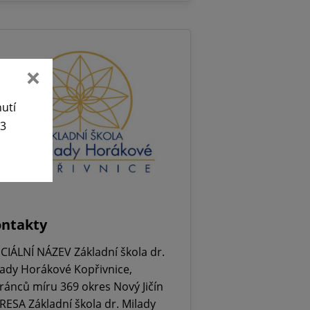
nutí
63
ntakty
ICIÁLNÍ NÁZEV Základní škola dr.
lady Horákové Kopřivnice,
ránců míru 369 okres Nový Jičín
RESA Základní škola dr. Milady