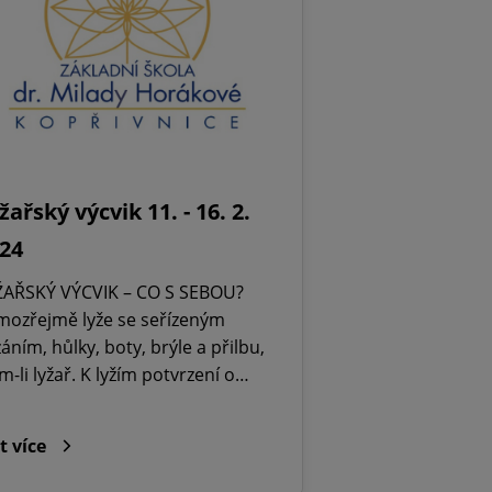
žařský výcvik 11. - 16. 2.
24
ŽAŘSKÝ VÝCVIK – CO S SEBOU?
mozřejmě lyže se seřízeným
áním, hůlky, boty, brýle a přilbu,
m-li lyžař. K lyžím potvrzení o…
t více