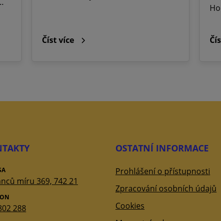
h…
Ho
Číst více
Čís
TAKTY
OSTATNÍ INFORMACE
SA
Prohlášení o přístupnosti
nců míru 369, 742 21
Zpracování osobních údajů
FON
Cookies
802 288