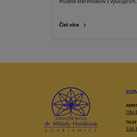
můžete kteréhokoliv z vyučujícíc
Číst více
KON
ADRE
Obrá
TELE
556 