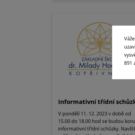
Váže
uzav
vysv
891 
Informativní třídní schůz
V pondělí 11. 12. 2023 v době od
15.00 do 18.00 hod se budou kon
informativní třídní schůzky. Navští