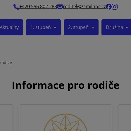
+420 556 802 288
reditel@zsmilhor.cz
Aktuality
1. stupeň
2. stupeň
Družina
rodiče
Informace pro rodiče