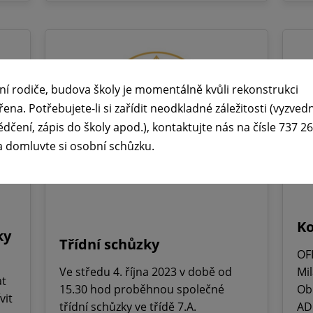
ní rodiče, budova školy je momentálně kvůli rekonstrukci
řena. Potřebujete-li si zařídit neodkladné záležitosti (vyzved
ědčení, zápis do školy apod.), kontaktujte nás na čísle 737 2
a domluvte si osobní schůzku.
Ko
ky
Třídní schůzky
OF
Ve středu 4. října 2023 v době od
Mi
at
15.30 hod proběhnou společné
Ob
vit
třídní schůzky ve třídě 7.A.
AD