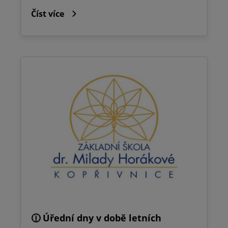
Číst více
🕧 Úřední dny v době letních