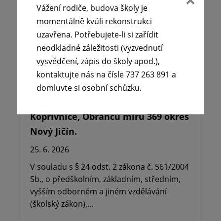
Vážení rodiče, budova školy je
momentálně kvůli rekonstrukci
uzavřena. Potřebujete-li si zařídit
neodkladné záležitosti (vyzvednutí
vysvědčení, zápis do školy apod.),
kontaktujte nás na čísle 737 263 891 a
🪧Oznámení o udělení ředitelského
domluvte si osobní schůzku.
volna na ZŠ dr. Milady Horákové
Kopřivnice, Obránců míru 369 okres
Nový Jičín.
25. 6. 2026
V souladu s § 24 odst. 2 zákona č. 561/2004
Sb., o předškolním, základním, středním,
vyšším odborném a jiném vzdělávání
(školský zákon),…