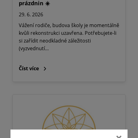
prázdnin ☀️
29. 6. 2026
Vážení rodiče, budova školy je momentálně
kvůli rekonstrukci uzavřena. Potřebujete-li
si zařídit neodkladné záležitosti
(vyzvednutí…
Číst více