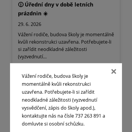
🕧 Úřední dny v době letních
prázdnin ☀️
29. 6. 2026
Vážení rodiče, budova školy je momentálně
kvůli rekonstrukci uzavřena. Potřebujete-li
si zařídit neodkladné záležitosti
(vyzvednutí…
Vážení rodiče, budova školy je
Číst více
momentálně kvůli rekonstrukci
uzavřena. Potřebujete-li si zařídit
neodkladné záležitosti (vyzvednutí
vysvědčení, zápis do školy apod.),
kontaktujte nás na čísle 737 263 891 a
domluvte si osobní schůzku.