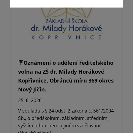
🪧Oznámení o udělení ředitelského
volna na ZŠ dr. Milady Horákové
Kopřivnice, Obránců míru 369 okres
Nový Jičín.
25. 6. 2026
V souladu s § 24 odst. 2 zákona č. 561/2004
Sb., o předškolním, základním, středním,
vyšším odborném a jiném vzdělávání
(školský zákon),…