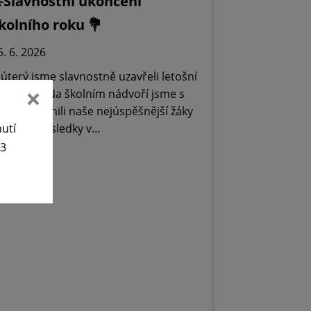
️Slavnostní ukončení
kolního roku 💐
5. 6. 2026
 úterý jsme slavnostně uzavřeli letošní
kolní rok. Na školním nádvoří jsme s
rdostí ocenili naše nejúspěšnější žáky
nutí
a skvělé výsledky v…
63