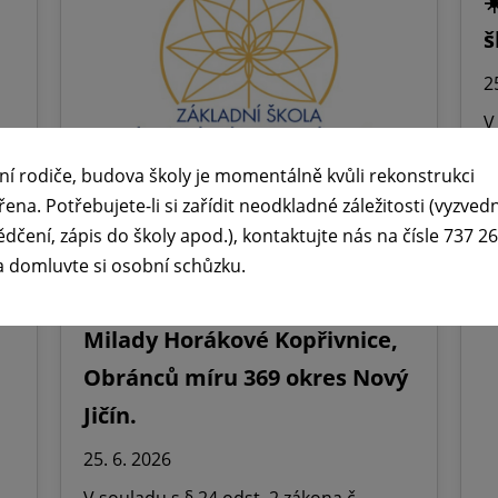
☀
š
2
V
š
ní rodiče, budova školy je momentálně kvůli rekonstrukci
h
řena. Potřebujete-li si zařídit neodkladné záležitosti (vyzved
z
ědčení, zápis do školy apod.), kontaktujte nás na čísle 737 2
🪧Oznámení o udělení
a domluvte si osobní schůzku.
ředitelského volna na ZŠ dr.
Milady Horákové Kopřivnice,
Obránců míru 369 okres Nový
Jičín.
25. 6. 2026
V souladu s § 24 odst. 2 zákona č.