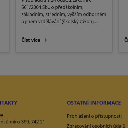
561/2004 Sb., o předškolním,
základním, středním, vyšším odborném
a jiném vzdělávání (školský zákon),…
Číst více
Č
TAKTY
OSTATNÍ INFORMACE
SA
Prohlášení o přístupnosti
nců míru 369, 742 21
Zpracování osobních údajů