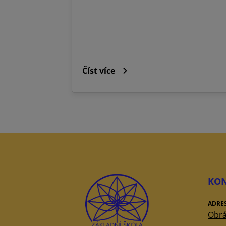
Číst více
KON
ADRE
Obrá