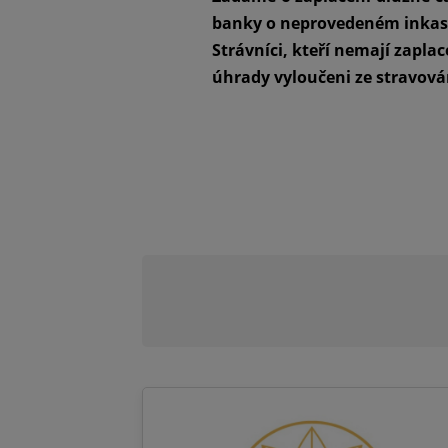
banky o neprovedeném inka
Strávníci, kteří nemají zapl
úhrady vyloučeni ze stravová
Jana Pav
vedoucí škol