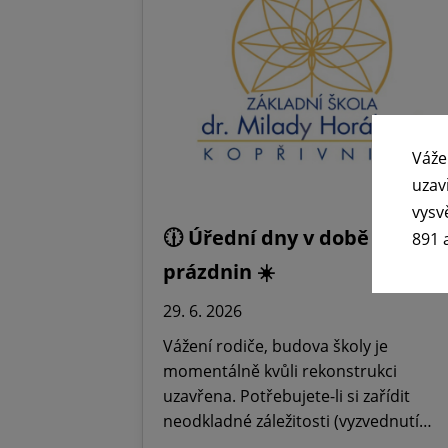
Váže
uzav
vysv
🕧 Úřední dny v době letních
891 
prázdnin ☀️
29. 6. 2026
Vážení rodiče, budova školy je
momentálně kvůli rekonstrukci
uzavřena. Potřebujete-li si zařídit
neodkladné záležitosti (vyzvednutí…