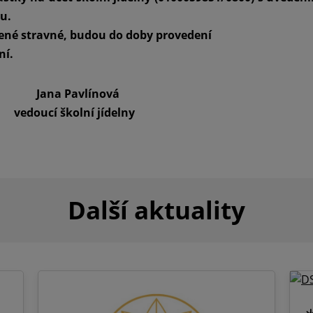
su.
acené stravné, budou do doby provedení
ní.
línová
ní jídelny
Další aktuality