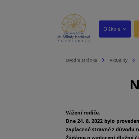
O škole
Úvodní stránka
Aktuality
N
Vážení rodiče.
Dne 24. 8. 2022 bylo provede
zaplacené stravné z důvodu 
Žádáme o zaplacení dlužné čá