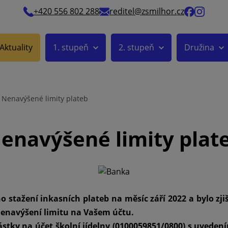
+420 556 802 288
reditel@zsmilhor.cz
Aktuality
1. stupeň
2. stupeň
Družina
Nenavýšené limity plateb
enavýšené limity plat
no stažení inkasních plateb na měsíc září 2022 a bylo zj
nenavýšení limitu na Vašem účtu.
stky na účet školní jídelny (0100059851/0800) s uvede