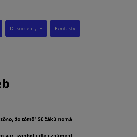
Dokumenty
Kontakty
eb
ištěno, že téměř 50 žáků nemá
ním var. symbolu dle oznámení