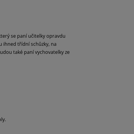
terý se paní učitelky opravdu
ou ihned třídní schůzky, na
budou také paní vychovatelky ze
ly.