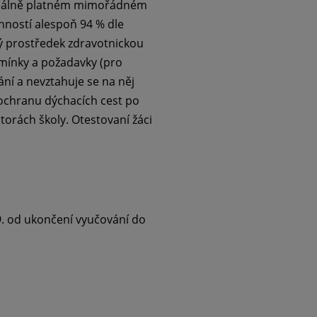
ktuálně platném mimořádném
nností alespoň 94 % dle
ný prostředek zdravotnickou
mínky a požadavky (pro
ní a nevztahuje se na něj
 ochranu dýchacích cest po
torách školy. Otestovaní žáci
 9. od ukončení vyučování do