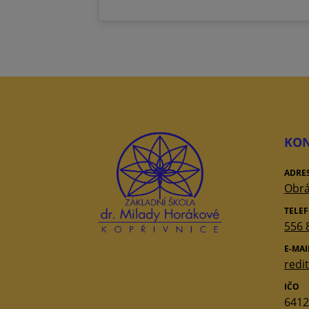
KON
ADRE
Obrá
TELE
556 
E-MAI
redi
IČO
6412