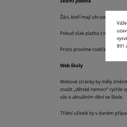
Školní jídelna
Žáci, kteří mají uhrazeny obědy 
Váže
uzav
Pokud však platba z inkasního ú
vysv
891 
Proto prosíme rodiče, aby zkont
Web školy
Webové stránky by měly změnit 
snažit „dětské nemoci“ rychle v
vás o aktuálním dění ve škole.
Třídní učitelé by v daném přípa