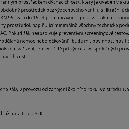
chranným prostředkem dýchacích cest, který je uveden v a
obdobný prostředek bez výdechového ventilu s filtrační úči
 KN 95); žáci do 15 let jsou oprávněni používat jako ochran
ý prostředek naplňující minimálně všechny technické pod
C. Pokud žák neabsolvuje preventivní screeningové testová
(prodělaná nemoc nebo očkování), bude mít povinnost nosit
olském zařízení, tzn. ve třídě při výuce a ve společných pros
chacích cest.
ené žáky v provozu od zahájení školního roku. Ve středu 1.
 družina, a to od 6:00 h.