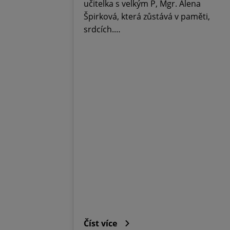
učitelka s velkým P, Mgr. Alena
Špirková, která zůstává v paměti,
srdcích.…
Číst více