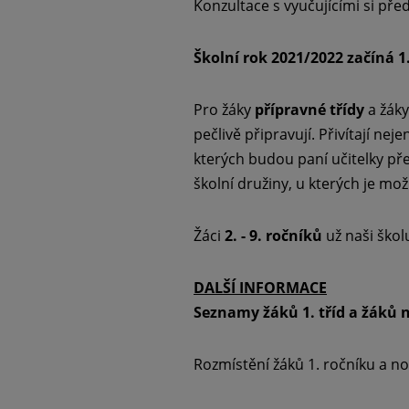
Konzultace s vyučujícími si př
Školní rok 2021/2022 začíná 1.
Pro žáky
přípravné třídy
a žák
pečlivě připravují. Přivítají ne
kterých budou paní učitelky př
školní družiny, u kterých je mož
Žáci
2. - 9. ročníků
už naši školu
DALŠÍ INFORMACE
Seznamy žáků 1. tříd a žáků 
Rozmístění žáků 1. ročníku a no