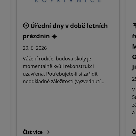
🕧 Úřední dny v době letních

prázdnin ☀️
ř
M
29. 6. 2026
O
Vážení rodiče, budova školy je
momentálně kvůli rekonstrukci
J
uzavřena. Potřebujete-li si zařídit
2
neodkladné záležitosti (vyzvednutí…
V
5
z
a
Číst více
Č