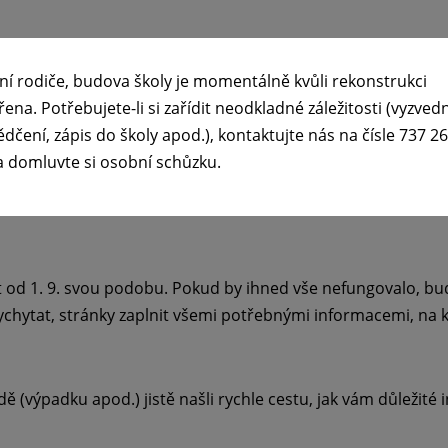
na měsíc září, se mohou stravovat již 1. září.
ní rodiče, budova školy je momentálně kvůli rekonstrukci
řena. Potřebujete-li si zařídit neodkladné záležitosti (vyzved
čtu neproběhla, nebo si žáci nevyzvedli složenky (asi 10 žá
ědčení, zápis do školy apod.), kontaktujte nás na čísle 737 2
a domluvte si osobní schůzku.
rolovali, zda již platba na účtech proběhla.
od 1. 9. svou podobu. Pokud by ihned vše nefungovalo, buď
ychytat, stránky zaplnit všemi potřebnými informacemi, na kt
dě (výpadku apod.) jistě našli rychle cestu, jak vám důležité