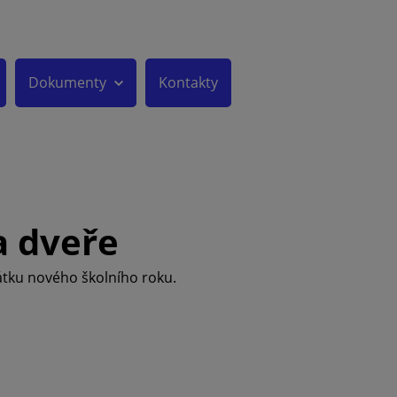
Dokumenty
Kontakty
a dveře
átku nového školního roku.