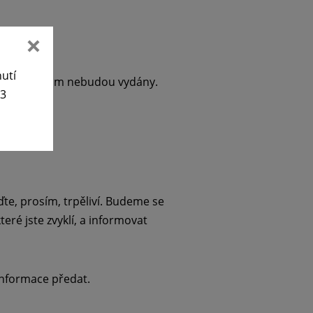
nutí
ků), obědy jim nebudou vydány.
63
te, prosím, trpěliví. Budeme se
eré jste zvyklí, a informovat
 informace předat.