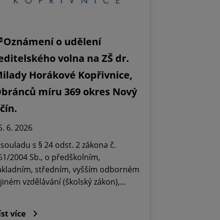
Oznámení o udělení
editelského volna na ZŠ dr.
ilady Horákové Kopřivnice,
bránců míru 369 okres Nový
ičín.
5. 6. 2026
 souladu s § 24 odst. 2 zákona č.
61/2004 Sb., o předškolním,
ákladním, středním, vyšším odborném
 jiném vzdělávání (školský zákon),…
íst více