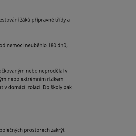
Testování žáků přípravné třídy a
a od nemoci neuběhlo 180 dnů,
m očkovaným nebo neprodělal v
okým nebo extrémním rizikem
t v domácí izolaci. Do školy pak
 společných prostorech zakrýt