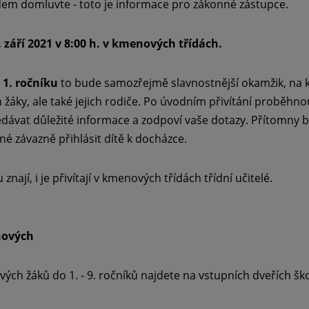
edem domluvte - toto je informace pro zákonné zástupce.
 září 2021 v 8:00 h. v kmenových třídách.
y
1. ročníku
to bude samozřejmě slavnostnější okamžik, na k
jen žáky, ale také jejich rodiče. Po úvodním přivítání proběhn
edávat důležité informace a zodpoví vaše dotazy. Přítomny 
né závazně přihlásit dítě k docházce.
 znají, i je přivítají v kmenových třídách třídní učitelé.
nových
vých žáků do 1. - 9. ročníků najdete na vstupních dveřích ško