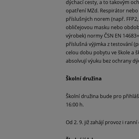
dýchací cesty, a to takovým o
opatření MZd. Respirátor nebo 
příslušných norem (např. FFP2,
obličejovou masku nebo obdobn
výrobek) normy ČSN EN 14683+A
příslušná výjimka z testování 
celou dobu pobytu ve škole a šk
absolvují výuku bez ochrany dý
Školní družina
Školní družina bude pro přihláš
16:00 h.
Od 2. 9. již zahájí provoz i ranní