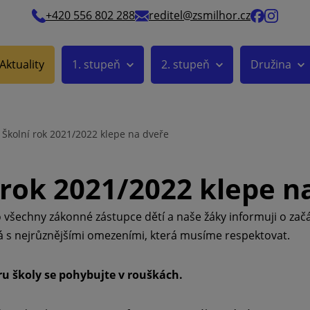
+420 556 802 288
reditel@zsmilhor.cz
Aktuality
1. stupeň
2. stupeň
Družina
Školní rok 2021/2022 klepe na dveře
 rok 2021/2022 klepe n
 všechny zákonné zástupce dětí a naše žáky informuji o zač
íná s nejrůznějšími omezeními, která musíme respektovat.
ru školy se pohybujte v rouškách.