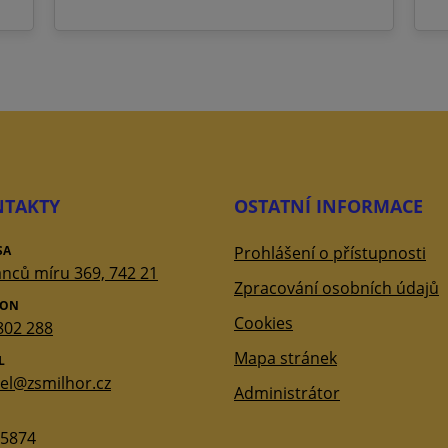
TAKTY
OSTATNÍ INFORMACE
SA
Prohlášení o přístupnosti
nců míru 369, 742 21
Zpracování osobních údajů
FON
Cookies
802 288
Mapa stránek
L
tel@zsmilhor.cz
Administrátor
5874