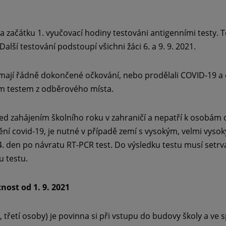
 na začátku 1. vyučovací hodiny testováni antigenními testy. 
Další testování podstoupí všichni žáci 6. a 9. 9. 2021.
í mají řádně dokončené očkování, nebo prodělali COVID-19 
ím testem z odběrového místa.
řed zahájením školního roku v zahraničí a nepatří k osobá
í covid-19, je nutné v případě zemí s vysokým, velmi vys
. den po návratu RT-PCR test. Do výsledku testu musí setrva
u testu.
nost od 1. 9. 2021
 třetí osoby) je povinna si při vstupu do budovy školy a ve