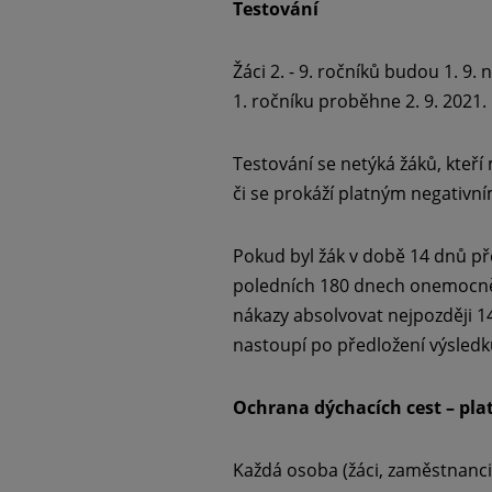
Testování
Žáci 2. - 9. ročníků budou 1. 9.
1. ročníku proběhne 2. 9. 2021. 
Testování se netýká žáků, kteř
či se prokáží platným negativn
Pokud byl žák v době 14 dnů p
poledních 180 dnech onemocněn
nákazy absolvovat nejpozději 14
nastoupí po předložení výsledk
Ochrana dýchacích cest – plat
Každá osoba (žáci, zaměstnanci,