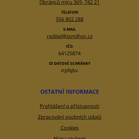
Obránců míru 369, 742 21
TELEFON
556 802 288
E-MAIL
reditel@zsmilhor.cz
IČO
64125874
ID DATOVÉ SCHRÁNKY
irpfqbv
OSTATNÍ INFORMACE
Prohlášení o přístupnosti
Zpracování osobních údajů
Cookies
Mapa stránek