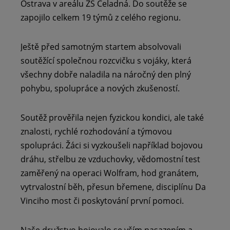
Ostrava v areálu ZŠ Čeladná. Do soutěže se
zapojilo celkem 19 týmů z celého regionu.
Ještě před samotným startem absolvovali
soutěžící společnou rozcvičku s vojáky, která
všechny dobře naladila na náročný den plný
pohybu, spolupráce a nových zkušeností.
Soutěž prověřila nejen fyzickou kondici, ale také
znalosti, rychlé rozhodování a týmovou
spolupráci. Žáci si vyzkoušeli například bojovou
dráhu, střelbu ze vzduchovky, vědomostní test
zaměřený na operaci Wolfram, hod granátem,
vytrvalostní běh, přesun břemene, disciplínu Da
Vinciho most či poskytování první pomoci.
Naše družstvo bojovalo se vším nasazením a