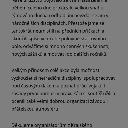
během celého dne prokázalo velkou snahu,
týmového ducha i odhodlání nevzdat se ani v
náročnějších disciplínách. Přestože jsme se
tentokrát neumístili na předních příčkách a
skončili spíše ve druhé polovině startovního
pole, odvážíme si mnoho cenných zkušeností,
nových zážitků a motivaci do dalších ročníků.
Velkým přínosem celé akce byla možnost
vyzkoušet si netradiční disciplíny, spolupracovat
pod časovým tlakem a poznat práci vojáků i
zásady první pomoci v praxi. Žáci si soutěž užili a
ocenili také velmi dobrou organizaci závodu i
přátelskou atmosféru.
Děkujeme organizátorům z Krajského