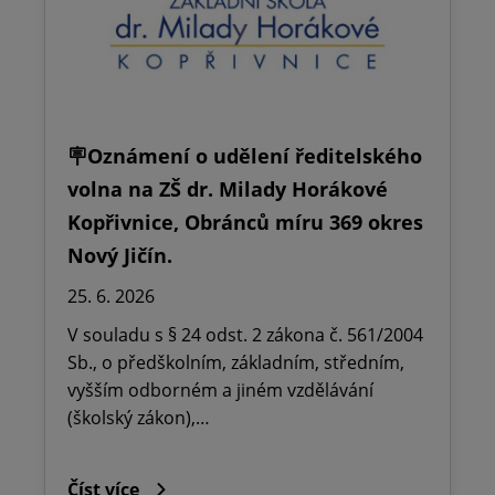
🪧Oznámení o udělení ředitelského
volna na ZŠ dr. Milady Horákové
Kopřivnice, Obránců míru 369 okres
Nový Jičín.
25. 6. 2026
V souladu s § 24 odst. 2 zákona č. 561/2004
Sb., o předškolním, základním, středním,
vyšším odborném a jiném vzdělávání
(školský zákon),…
Číst více