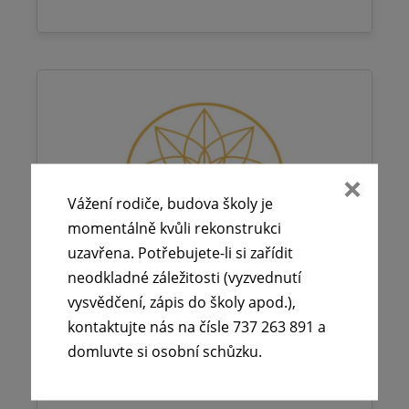
Vážení rodiče, budova školy je
momentálně kvůli rekonstrukci
uzavřena. Potřebujete-li si zařídit
neodkladné záležitosti (vyzvednutí
vysvědčení, zápis do školy apod.),
kontaktujte nás na čísle 737 263 891 a
domluvte si osobní schůzku.
🕧 Úřední dny v době letních
prázdnin ☀️