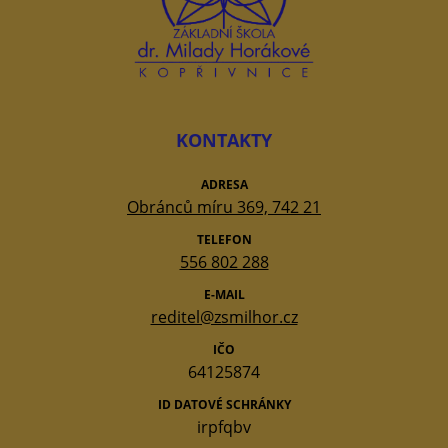
KONTAKTY
ADRESA
Obránců míru 369, 742 21
TELEFON
556 802 288
E-MAIL
reditel@zsmilhor.cz
IČO
64125874
ID DATOVÉ SCHRÁNKY
irpfqbv