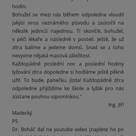
hodin.
Bohužel se mezi nás během odpoledne vloudil
jakýsi virus neznámého původu a zaútočil na
několik jedinců najednou. Ti skončili, bohužel,
v péči lékaře a následně v posteli. Ještě, že už
zítra balíme a jedeme domů. Snad se z toho
nevyvine nějaká masová záležitost.
Každopádně poslední noc a poslední hodiny
lyžování zítra dopoledne si hodláme ještě pěkně
užít. To bude, panečku, jízda! Každopádně zítra
odpoledne přijíždíme ke škole a lyžák pro nás
zůstane pouhou vzpomínkou."
Ing. Jiří
Madecký
PS
Dr. Boháč dal na youtube video (najdete ho po