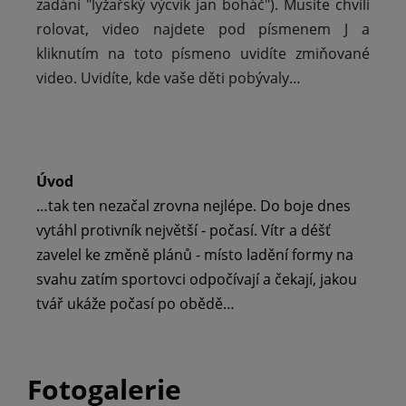
zadání "lyžařský výcvik jan boháč"). Musíte chvíli
rolovat, video najdete pod písmenem J a
kliknutím na toto písmeno uvidíte zmiňované
video. Uvidíte, kde vaše děti pobývaly…
Úvod
…tak ten nezačal zrovna nejlépe. Do boje dnes
vytáhl protivník největší - počasí. Vítr a déšť
zavelel ke změně plánů - místo ladění formy na
svahu zatím sportovci odpočívají a čekají, jakou
tvář ukáže počasí po obědě…
Fotogalerie