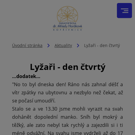
Úvodní stránka
Aktuality
Lyžaři - den čtvrtý
Lyžaři - den čtvrtý
…dodatek…
"No to byl dneska den! Ráno nás zahnal déšť a
vítr zpátky na ubytovnu a nezbylo než čekat, až
se počasí umoudří.
Stalo se a ve 13.30 jsme mohli vyrazit na svah
dohánět dopolední manko. Sníh byl mokrý a
těžký, ale zato nebyl tak rychlý a zajezdili si i ti
méně odvážní. Na svahu jsme vydrželi až do 17