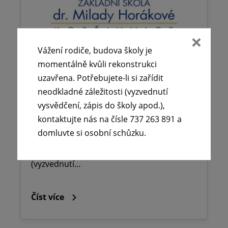
Vážení rodiče, budova školy je
momentálně kvůli rekonstrukci
🕧 Úřední dny v době letních
uzavřena. Potřebujete-li si zařídit
prázdnin ☀️
neodkladné záležitosti (vyzvednutí
vysvědčení, zápis do školy apod.),
29. 6. 2026
kontaktujte nás na čísle 737 263 891 a
Vážení rodiče, budova školy je momentálně
domluvte si osobní schůzku.
kvůli rekonstrukci uzavřena. Potřebujete-li
si zařídit neodkladné záležitosti
(vyzvednutí…
Číst více