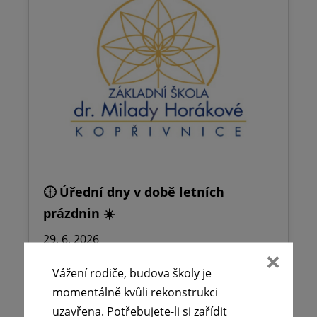
🕧 Úřední dny v době letních
prázdnin ☀️
29. 6. 2026
Vážení rodiče, budova školy je momentálně
Vážení rodiče, budova školy je
kvůli rekonstrukci uzavřena. Potřebujete-li
momentálně kvůli rekonstrukci
si zařídit neodkladné záležitosti
uzavřena. Potřebujete-li si zařídit