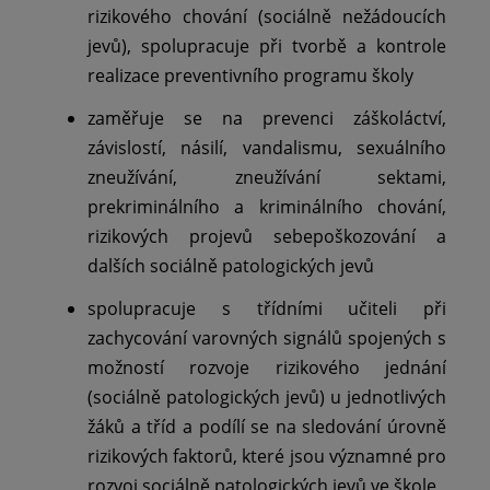
rizikového chování (sociálně nežádoucích
jevů), spolupracuje při tvorbě a kontrole
realizace preventivního programu školy
zaměřuje se na prevenci záškoláctví,
závislostí, násilí, vandalismu, sexuálního
zneužívání, zneužívání sektami,
prekriminálního a kriminálního chování,
rizikových projevů sebepoškozování a
dalších sociálně patologických jevů
spolupracuje s třídními učiteli při
zachycování varovných signálů spojených s
možností rozvoje rizikového jednání
(sociálně patologických jevů) u jednotlivých
žáků a tříd a podílí se na sledování úrovně
rizikových faktorů, které jsou významné pro
rozvoj sociálně patologických jevů ve škole