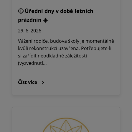
🕧 Úřední dny v době letních
prázdnin ☀️
29. 6. 2026
Vážení rodiče, budova školy je momentálně
kvůli rekonstrukci uzavřena. Potřebujete-li
si zařídit neodkladné záležitosti
(vyzvednutí…
Číst více