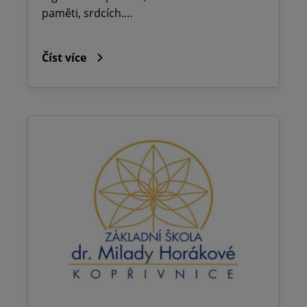
paměti, srdcích.…
Číst více