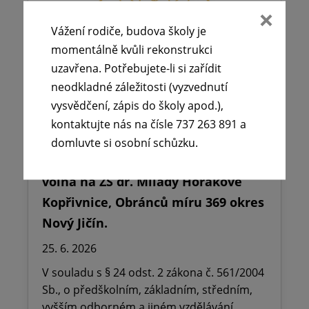
Vážení rodiče, budova školy je
momentálně kvůli rekonstrukci
uzavřena. Potřebujete-li si zařídit
neodkladné záležitosti (vyzvednutí
vysvědčení, zápis do školy apod.),
kontaktujte nás na čísle 737 263 891 a
domluvte si osobní schůzku.
🪧Oznámení o udělení ředitelského
volna na ZŠ dr. Milady Horákové
Kopřivnice, Obránců míru 369 okres
Nový Jičín.
25. 6. 2026
V souladu s § 24 odst. 2 zákona č. 561/2004
Sb., o předškolním, základním, středním,
vyšším odborném a jiném vzdělávání