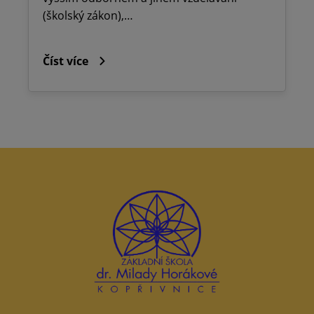
(školský zákon),…
Číst více