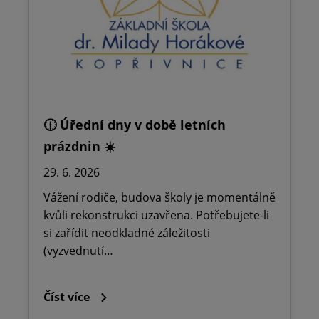
🕧 Úřední dny v době letních
prázdnin ☀️
29. 6. 2026
Vážení rodiče, budova školy je momentálně
kvůli rekonstrukci uzavřena. Potřebujete-li
si zařídit neodkladné záležitosti
(vyzvednutí…
Číst více