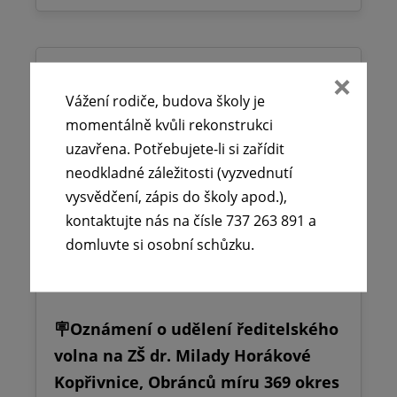
Vážení rodiče, budova školy je
momentálně kvůli rekonstrukci
uzavřena. Potřebujete-li si zařídit
neodkladné záležitosti (vyzvednutí
vysvědčení, zápis do školy apod.),
kontaktujte nás na čísle 737 263 891 a
domluvte si osobní schůzku.
🪧Oznámení o udělení ředitelského
volna na ZŠ dr. Milady Horákové
Kopřivnice, Obránců míru 369 okres