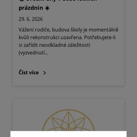
prázdnin ☀️
29. 6. 2026
Vážení rodiče, budova školy je momentálně
kvůli rekonstrukci uzavřena. Potřebujete-li
si zařídit neodkladné záležitosti
(vyzvednutí…
Číst více