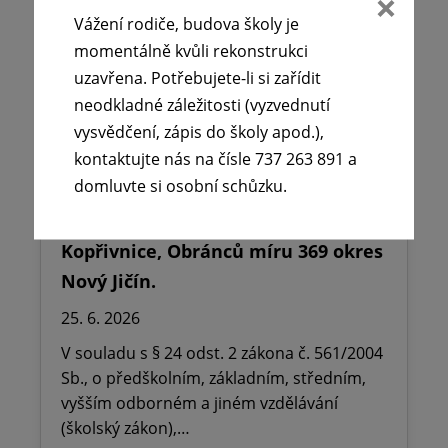
Vážení rodiče, budova školy je
momentálně kvůli rekonstrukci
uzavřena. Potřebujete-li si zařídit
neodkladné záležitosti (vyzvednutí
vysvědčení, zápis do školy apod.),
kontaktujte nás na čísle 737 263 891 a
domluvte si osobní schůzku.
🪧Oznámení o udělení ředitelského
volna na ZŠ dr. Milady Horákové
Kopřivnice, Obránců míru 369 okres
Nový Jičín.
25. 6. 2026
V souladu s § 24 odst. 2 zákona č. 561/2004
Sb., o předškolním, základním, středním,
vyšším odborném a jiném vzdělávání
(školský zákon),…