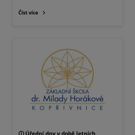
Číst více
🕧 Úřední dny v době letních