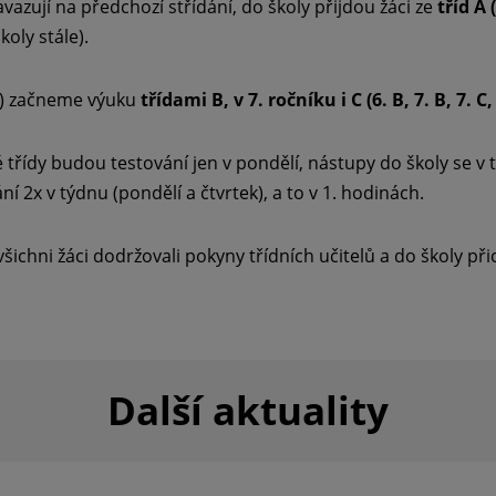
navazují na předchozí střídání, do školy přijdou žáci ze
tříd A (
koly stále).
ík) začneme výuku
třídami B, v 7. ročníku i C (6. B, 7. B, 7. C, 
é třídy budou testování jen v pondělí, nástupy do školy se v 
 2x v týdnu (pondělí a čtvrtek), a to v 1. hodinách.
ichni žáci dodržovali pokyny třídních učitelů a do školy přic
Další aktuality