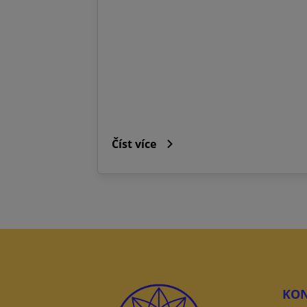
Číst více
KON