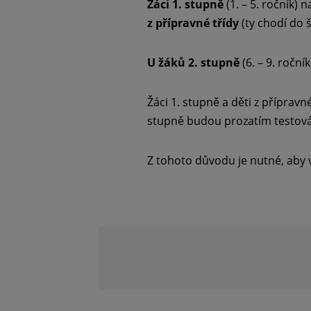
Žáci 1. stupně
(1. – 5. ročník) 
z přípravné třídy
(ty chodí do š
U žáků 2. stupně
(6. – 9. ročn
Žáci 1. stupně a děti z přípravn
stupně budou prozatím testování
Z tohoto důvodu je nutné, aby vš