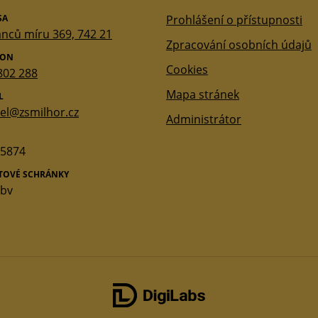
SA
Prohlášení o přístupnosti
nců míru 369, 742 21
Zpracování osobních údajů
FON
Cookies
802 288
Mapa stránek
L
tel@zsmilhor.cz
Administrátor
5874
ATOVÉ SCHRÁNKY
qbv