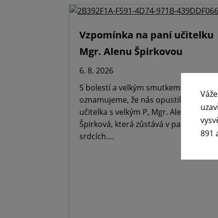
Vzpomínka na paní učitelku
Mgr. Alenu Špirkovou
6. 8. 2026
S bolestí a velkým smutkem
Váže
oznamujeme, že nás opustila Paní
uzav
učitelka s velkým P, Mgr. Alena
vysv
Špirková, která zůstává v paměti,
891 
srdcích.…