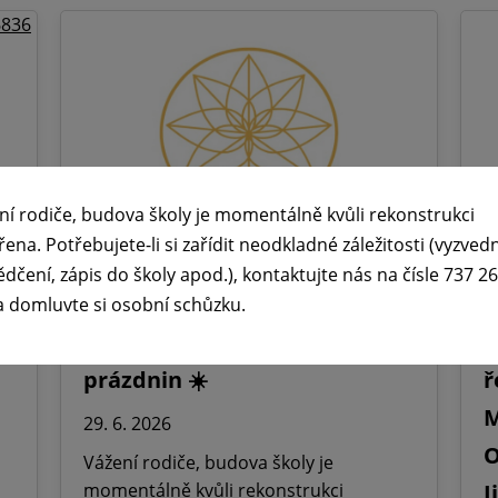
ní rodiče, budova školy je momentálně kvůli rekonstrukci
řena. Potřebujete-li si zařídit neodkladné záležitosti (vyzved
ědčení, zápis do školy apod.), kontaktujte nás na čísle 737 2
a domluvte si osobní schůzku.
🕧 Úřední dny v době letních

prázdnin ☀️
ř
M
29. 6. 2026
O
Vážení rodiče, budova školy je
momentálně kvůli rekonstrukci
J