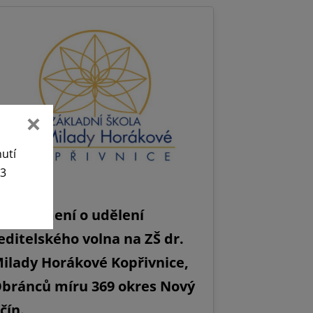
nutí
63
Oznámení o udělení
editelského volna na ZŠ dr.
ilady Horákové Kopřivnice,
bránců míru 369 okres Nový
ičín.