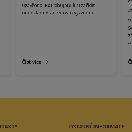
uzavřena. Potřebujete-li si zařídit
2
neodkladné záležitosti (vyzvednutí…
V
5
z
a
Číst více
Č
TAKTY
OSTATNÍ INFORMACE