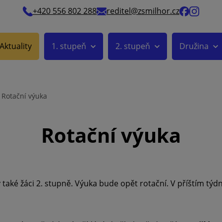
+420 556 802 288
reditel@zsmilhor.cz
Aktuality
1. stupeň
2. stupeň
Družina
Rotační výuka
Rotační výuka
 také žáci 2. stupně. Výuka bude opět rotační. V příštím týdn