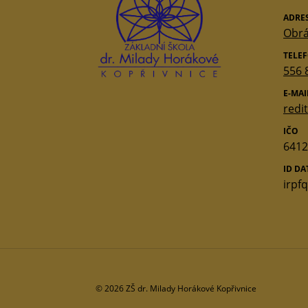
ADRE
Obrá
TELE
556 
E-MAI
redi
IČO
6412
ID D
irpf
© 2026 ZŠ dr. Milady Horákové Kopřivnice