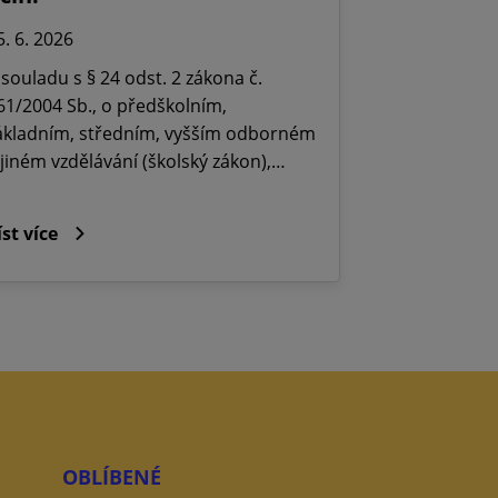
5. 6. 2026
 souladu s § 24 odst. 2 zákona č.
61/2004 Sb., o předškolním,
ákladním, středním, vyšším odborném
 jiném vzdělávání (školský zákon),…
íst více
OBLÍBENÉ