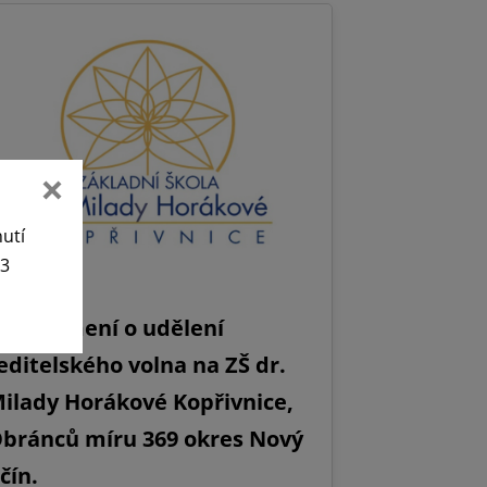
nutí
63
Oznámení o udělení
editelského volna na ZŠ dr.
ilady Horákové Kopřivnice,
bránců míru 369 okres Nový
ičín.