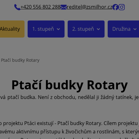
+420 556 802 288
reditel@zsmilhor.cz
Aktuality
1. stupeň
2. stupeň
Družina
Ptačí budky Rotary
Ptačí budky Rotary
vá ptačí budka. Není z obchodu, nedělal ji žádný tatínek, je 
do projektu Ptáci existují - Ptačí budky Rotary. Cílem projektu
avému aktivnímu přístupu k živočichům a rostlinám, s kterým