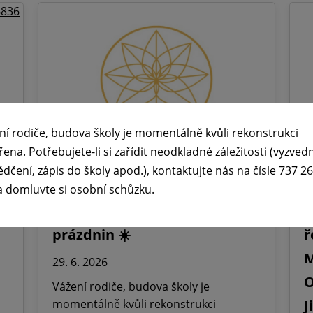
ní rodiče, budova školy je momentálně kvůli rekonstrukci
řena. Potřebujete-li si zařídit neodkladné záležitosti (vyzved
ědčení, zápis do školy apod.), kontaktujte nás na čísle 737 2
a domluvte si osobní schůzku.
🕧 Úřední dny v době letních

prázdnin ☀️
ř
M
29. 6. 2026
O
Vážení rodiče, budova školy je
momentálně kvůli rekonstrukci
J