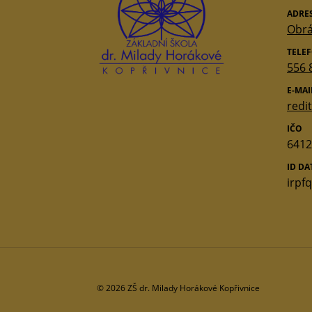
ADRE
Obrá
TELE
556 
E-MAI
redi
IČO
6412
ID D
irpf
© 2026 ZŠ dr. Milady Horákové Kopřivnice