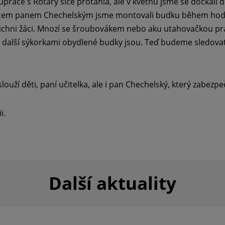
upráce s Rotary sice protáhla, ale v květnu jsme se dočkali
vcem panem Chechelským jsme montovali budku během hodin
t všichni žáci. Mnozí se šroubovákem nebo aku utahovačkou p
už další sýkorkami obydlené budky jsou. Teď budeme sledovat,
ouží děti, paní učitelka, ale i pan Chechelský, který zabezpe
i.
Další aktuality