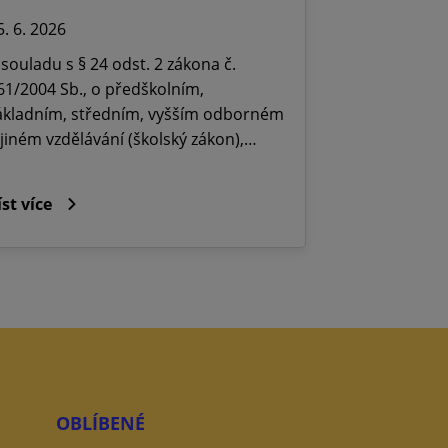
5. 6. 2026
 souladu s § 24 odst. 2 zákona č.
61/2004 Sb., o předškolním,
ákladním, středním, vyšším odborném
 jiném vzdělávání (školský zákon),…
íst více
OBLÍBENÉ