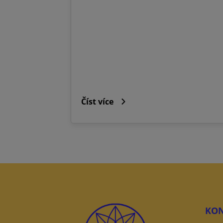
Číst více
KON