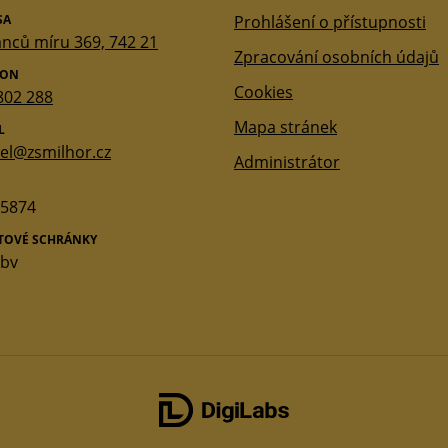
SA
Prohlášení o přístupnosti
nců míru 369, 742 21
Zpracování osobních údajů
FON
Cookies
802 288
Mapa stránek
L
tel@zsmilhor.cz
Administrátor
5874
ATOVÉ SCHRÁNKY
qbv