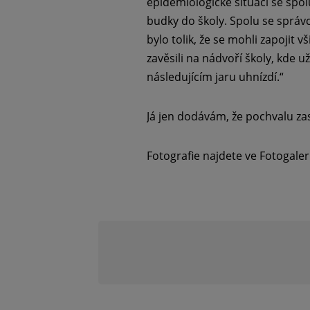
epidemiologické situaci se spol
budky do školy. Spolu se sprá
bylo tolik, že se mohli zapoji
zavěsili na nádvoří školy, kde 
následujícím jaru uhnízdí.“
Já jen dodávám, že pochvalu zasl
Fotografie najdete ve Fotogaleri