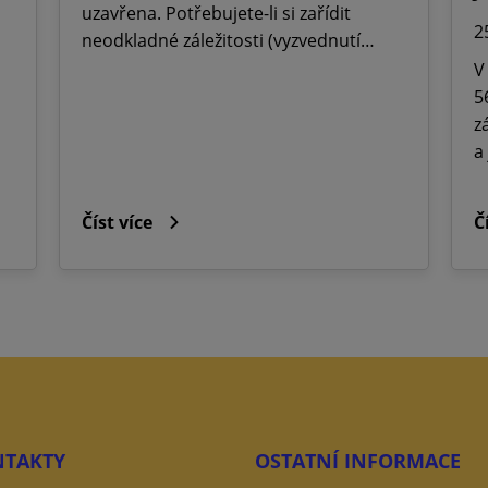
uzavřena. Potřebujete-li si zařídit
2
neodkladné záležitosti (vyzvednutí…
V
5
z
a
Číst více
Č
TAKTY
OSTATNÍ INFORMACE