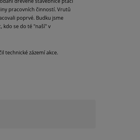
 dodání dřevěné stavebnice ptačí
y pracovních činností. Vrutů
racovali poprvé. Budku jsme
 kdo se do té "naší" v
čil technické zázemí akce.