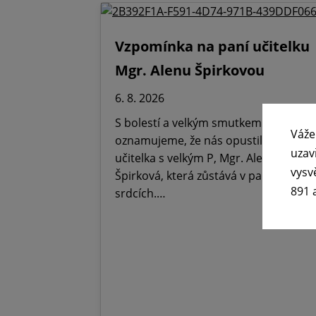
Vzpomínka na paní učitelku
Mgr. Alenu Špirkovou
6. 8. 2026
S bolestí a velkým smutkem
Váže
oznamujeme, že nás opustila Paní
uzav
učitelka s velkým P, Mgr. Alena
vysv
Špirková, která zůstává v paměti,
891 
srdcích.…