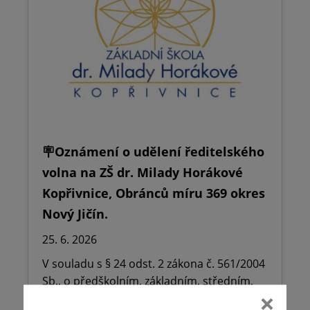
🪧Oznámení o udělení ředitelského
volna na ZŠ dr. Milady Horákové
Kopřivnice, Obránců míru 369 okres
Nový Jičín.
25. 6. 2026
V souladu s § 24 odst. 2 zákona č. 561/2004
Sb., o předškolním, základním, středním,
vyšším odborném a jiném vzdělávání