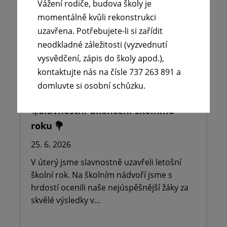
Vážení rodiče, budova školy je
(školský zákon),…
momentálně kvůli rekonstrukci
uzavřena. Potřebujete-li si zařídit
Číst více
neodkladné záležitosti (vyzvednutí
vysvědčení, zápis do školy apod.),
kontaktujte nás na čísle 737 263 891 a
domluvte si osobní schůzku.
☀️Slavnostní ukončení školního
roku 💐
25. 6. 2026
V úterý jsme slavnostně uzavřeli letošní
školní rok. Na školním nádvoří jsme s
hrdostí ocenili naše nejúspěšnější žáky za
skvělé výsledky v…