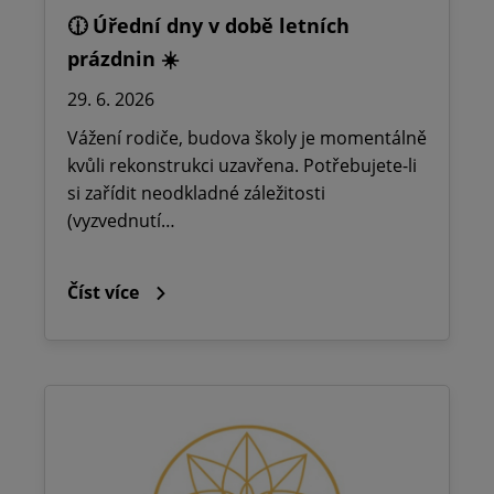
🕧 Úřední dny v době letních
prázdnin ☀️
29. 6. 2026
Vážení rodiče, budova školy je momentálně
kvůli rekonstrukci uzavřena. Potřebujete-li
si zařídit neodkladné záležitosti
(vyzvednutí…
Číst více